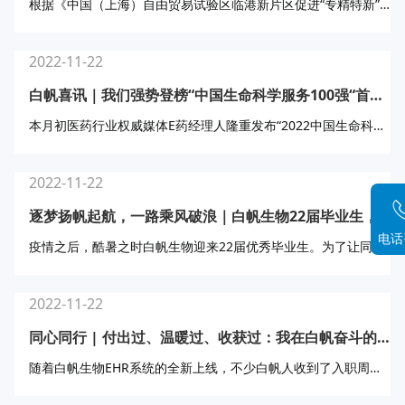
根据《中国（上海）自由贸易试验区临港新片区促进“专精特新”企业高质量发展行动方案》（沪自贸临管委〔2022〕24号）、《中国（上海）自由贸易试验区临港新片区“专精特新”企业认定管理办法》（沪自贸临管规范〔2022〕4号）等文件精神，临港新片区管委会组织开展了2022年度第一批次“专精特新”企业的申报工作。
2022-11-22
白帆喜讯｜我们强势登榜“中国生命科学服务100强“首份企业品牌
本月初医药行业权威媒体E药经理人隆重发布“2022中国生命科学服务100强”企业品牌名单，白帆生物科技（上海）有限公司（简称“白帆生物”）入围榜单荣获此奖。
2022-11-22
逐梦扬帆起航，一路乘风破浪｜白帆生物22届毕业生，开启职场新征程
电话
疫情之后，酷暑之时白帆生物迎来22届优秀毕业生。为了让同学们更好的了解白帆企业文化、融入职场，人力资源部于2022年10月举行了“逐梦扬帆起航，一路乘风破浪”为主题的2022届应届生入职欢迎会。
2022-11-22
同心同行 | 付出过、温暖过、收获过：我在白帆奋斗的这些年
随着白帆生物EHR系统的全新上线，不少白帆人收到了入职周年的电子贺卡，他们中有在医药行业深耕多年的技术专家，也有刚迈向职场敢想勇为的青年新人，共同为白帆生物“提供高品质、一站式CDMO服务”的使命奋勇拼搏。