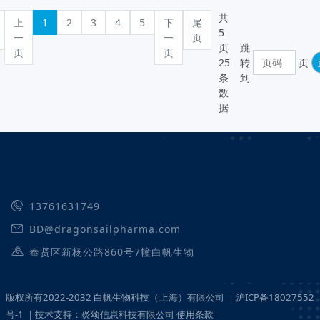
共
上
1
2
3
4
5
下
尾
5
一
一
页
页
跳
页
页
25
转
页
条
到
数
据
13761631749
BD@dragonsailpharma.com
奉贤区新杨公路860号7幢白帆生物
版权所有2022-2032 白帆生物科技（上海）有限公司 ｜沪ICP备18027552
号-1 ｜技术支持：炎颂信息科技有限公司 使用条款