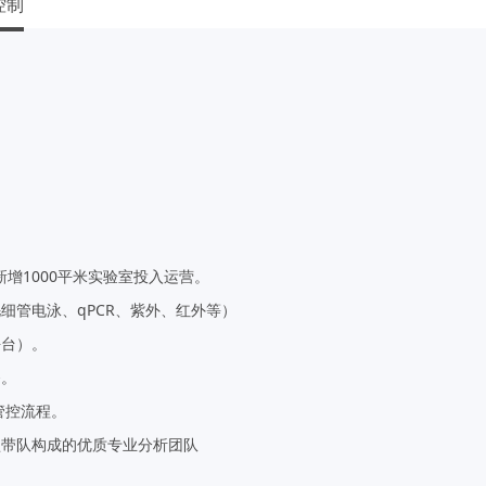
控制
新增1000平米实验室投入运营。
细管电泳、qPCR、紫外、红外等）
平台）。
务。
名管控流程。
盟带队构成的优质专业分析团队
。