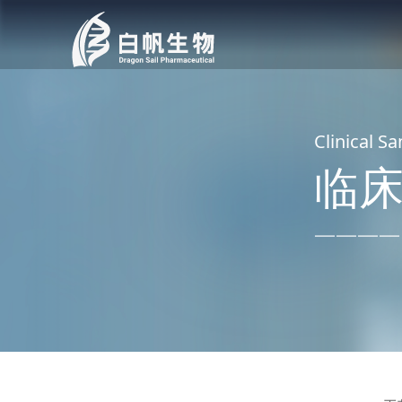
Clinical S
临
————